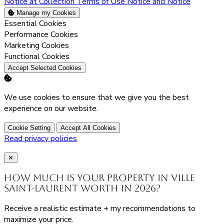
Notice at Collection
Terms of Use
Notice and Notice
Manage my Cookies
Enable
Essential Cookies
Enable
Performance Cookies
Enable
Marketing Cookies
Enable
Functional Cookies
Accept Selected Cookies
We use cookies to ensure that we give you the best
experience on our website.
Cookie Setting
Accept All Cookies
Read privacy policies
Close
✕
How much is your property in Ville
Saint-Laurent worth in 2026?
Receive a realistic estimate + my recommendations to
maximize your price.