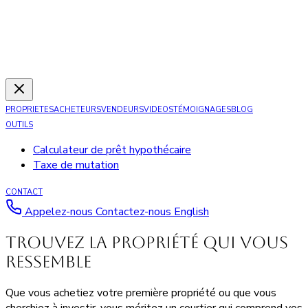
PROPRIETES
ACHETEURS
VENDEURS
VIDEOS
TÉMOIGNAGES
BLOG
OUTILS
Calculateur de prêt hypothécaire
Taxe de mutation
CONTACT
Appelez-nous
Contactez-nous
English
Trouvez la
propriété qui vous
ressemble
Que vous achetiez votre première propriété ou que vous
cherchiez à investir, vous méritez un courtier qui comprend vos