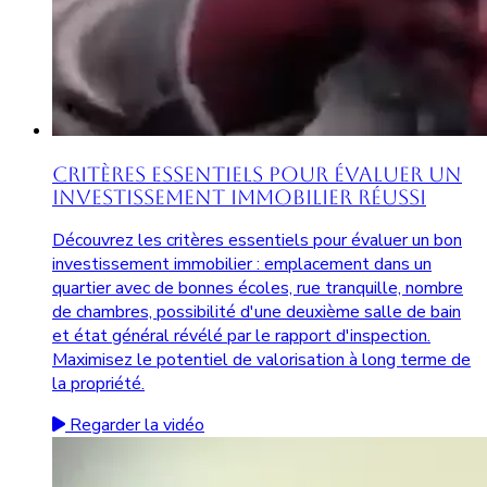
Critères Essentiels pour Évaluer un
Investissement Immobilier Réussi
Découvrez les critères essentiels pour évaluer un bon
investissement immobilier : emplacement dans un
quartier avec de bonnes écoles, rue tranquille, nombre
de chambres, possibilité d'une deuxième salle de bain
et état général révélé par le rapport d'inspection.
Maximisez le potentiel de valorisation à long terme de
la propriété.
Regarder la vidéo