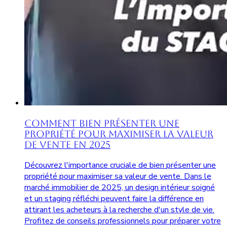
Comment Bien Présenter une
Propriété pour Maximiser la Valeur
de Vente en 2025
Découvrez l'importance cruciale de bien présenter une
propriété pour maximiser sa valeur de vente. Dans le
marché immobilier de 2025, un design intérieur soigné
et un staging réfléchi peuvent faire la différence en
attirant les acheteurs à la recherche d'un style de vie.
Profitez de conseils professionnels pour préparer votre