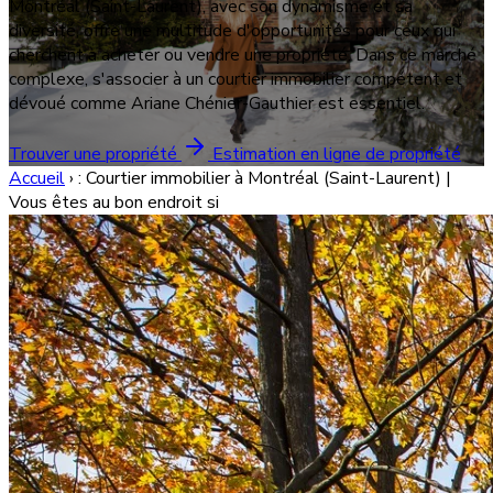
Montréal (Saint-Laurent), avec son dynamisme et sa
diversité, offre une multitude d'opportunités pour ceux qui
cherchent à acheter ou vendre une propriété. Dans ce marché
complexe, s'associer à un courtier immobilier compétent et
dévoué comme Ariane Chénier-Gauthier est essentiel.
Trouver une propriété
Estimation en ligne de propriété
Accueil
›
: Courtier immobilier à Montréal (Saint-Laurent) |
Vous êtes au bon endroit si