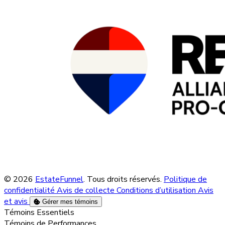
© 2026
EstateFunnel
. Tous droits réservés.
Politique de
confidentialité
Avis de collecte
Conditions d’utilisation
Avis
et avis
Gérer mes témoins
Activer
Témoins Essentiels
Activer
Témoins de Performances