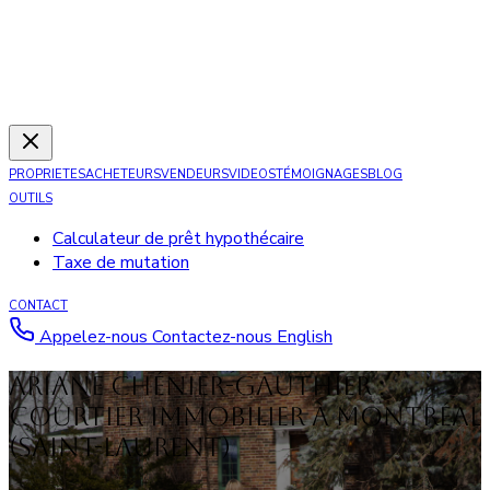
PROPRIETES
ACHETEURS
VENDEURS
VIDEOS
TÉMOIGNAGES
BLOG
OUTILS
Calculateur de prêt hypothécaire
Taxe de mutation
CONTACT
Appelez-nous
Contactez-nous
English
Ariane Chénier-Gauthier :
Courtier immobilier à Montréal
(Saint-Laurent)