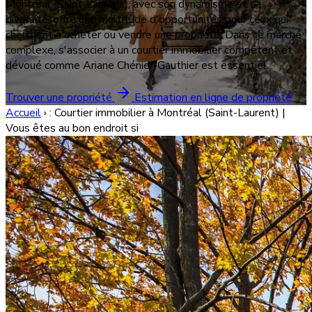
Montréal (Saint-Laurent), avec son dynamisme et sa
diversité, offre une multitude d'opportunités pour ceux qui
cherchent à acheter ou vendre une propriété. Dans ce marché
complexe, s'associer à un courtier immobilier compétent et
dévoué comme Ariane Chénier-Gauthier est essentiel.
Trouver une propriété
Estimation en ligne de propriété
Accueil
›
: Courtier immobilier à Montréal (Saint-Laurent) |
Vous êtes au bon endroit si