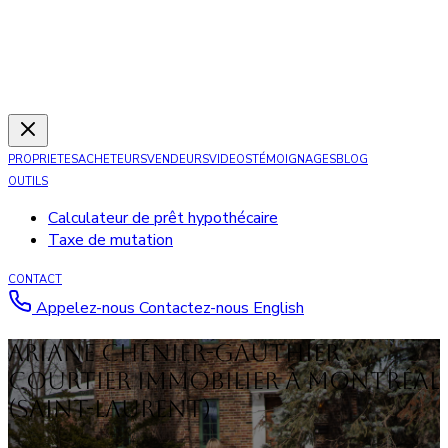
PROPRIETES
ACHETEURS
VENDEURS
VIDEOS
TÉMOIGNAGES
BLOG
OUTILS
Calculateur de prêt hypothécaire
Taxe de mutation
CONTACT
Appelez-nous
Contactez-nous
English
Ariane Chénier-Gauthier :
Courtier immobilier à Montréal
(Saint-Laurent)