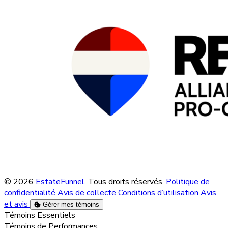
© 2026
EstateFunnel
. Tous droits réservés.
Politique de
confidentialité
Avis de collecte
Conditions d’utilisation
Avis
et avis
Gérer mes témoins
Activer
Témoins Essentiels
Activer
Témoins de Performances