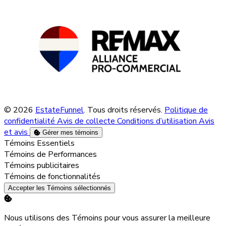
© 2026
EstateFunnel
. Tous droits réservés.
Politique de
confidentialité
Avis de collecte
Conditions d’utilisation
Avis
et avis
Gérer mes témoins
Activer
Témoins Essentiels
Activer
Témoins de Performances
Activer
Témoins publicitaires
Activer
Témoins de fonctionnalités
Accepter les Témoins sélectionnés
Nous utilisons des Témoins pour vous assurer la meilleure