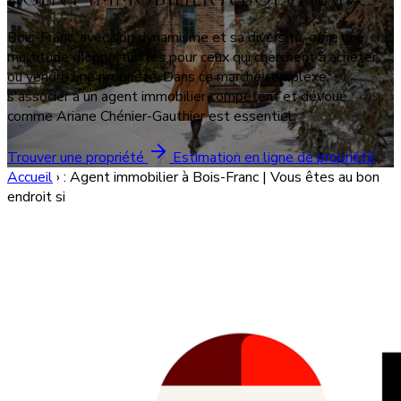
Bois-Franc, avec son dynamisme et sa diversité, offre une
multitude d'opportunités pour ceux qui cherchent à acheter
ou vendre une propriété. Dans ce marché complexe,
s'associer à un agent immobilier compétent et dévoué
comme Ariane Chénier-Gauthier est essentiel.
Trouver une propriété
Estimation en ligne de propriété
Accueil
›
: Agent immobilier à Bois-Franc | Vous êtes au bon
endroit si