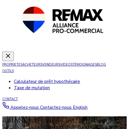
PROPRIETES
ACHETEURS
VENDEURS
VIDEOS
TÉMOIGNAGES
BLOG
OUTILS
Calculateur de prêt hypothécaire
Taxe de mutation
CONTACT
Appelez-nous
Contactez-nous
English
Ariane Chénier-Gauthier :
Agent immobilier à Bois-Franc