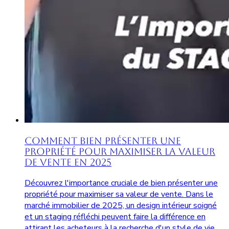
Comment Bien Présenter une
Propriété pour Maximiser la Valeur
de Vente en 2025
Découvrez l'importance cruciale de bien présenter une
propriété pour maximiser sa valeur de vente. Dans le
marché immobilier de 2025, un design intérieur soigné
et un staging réfléchi peuvent faire la différence en
attirant les acheteurs à la recherche d'un style de vie.