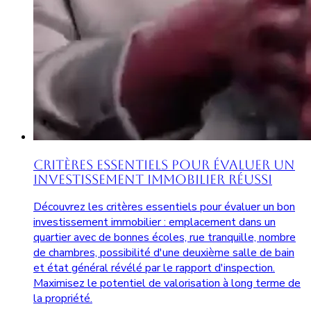
Critères Essentiels pour Évaluer un
Investissement Immobilier Réussi
Découvrez les critères essentiels pour évaluer un bon
investissement immobilier : emplacement dans un
quartier avec de bonnes écoles, rue tranquille, nombre
de chambres, possibilité d'une deuxième salle de bain
et état général révélé par le rapport d'inspection.
Maximisez le potentiel de valorisation à long terme de
la propriété.