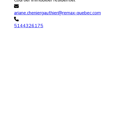
Courtier immobilier résidentiel
ariane.cheniergauthier@remax-quebec.com
5144326175