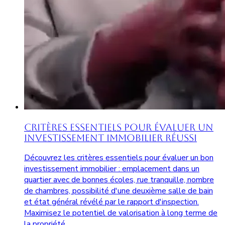
Critères Essentiels pour Évaluer un
Investissement Immobilier Réussi
Découvrez les critères essentiels pour évaluer un bon
investissement immobilier : emplacement dans un
quartier avec de bonnes écoles, rue tranquille, nombre
de chambres, possibilité d'une deuxième salle de bain
et état général révélé par le rapport d'inspection.
Maximisez le potentiel de valorisation à long terme de
la propriété.