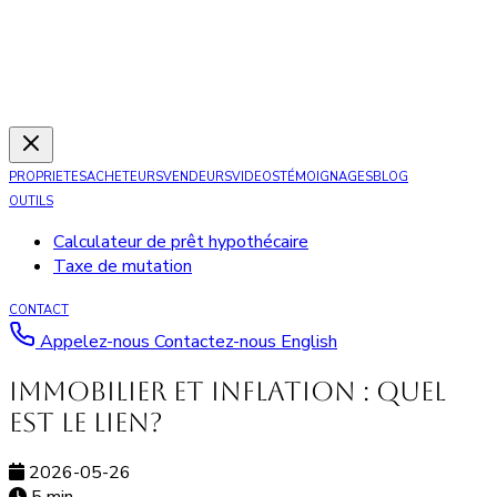
PROPRIETES
ACHETEURS
VENDEURS
VIDEOS
TÉMOIGNAGES
BLOG
OUTILS
Calculateur de prêt hypothécaire
Taxe de mutation
CONTACT
Appelez-nous
Contactez-nous
English
Immobilier et inflation : quel
est le lien?
2026-05-26
5 min