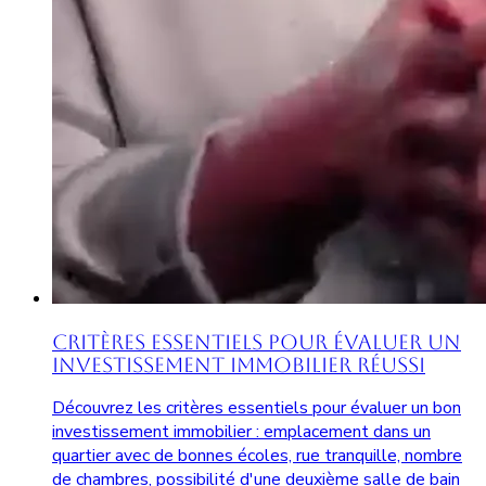
Critères Essentiels pour Évaluer un
Investissement Immobilier Réussi
Découvrez les critères essentiels pour évaluer un bon
investissement immobilier : emplacement dans un
quartier avec de bonnes écoles, rue tranquille, nombre
de chambres, possibilité d'une deuxième salle de bain