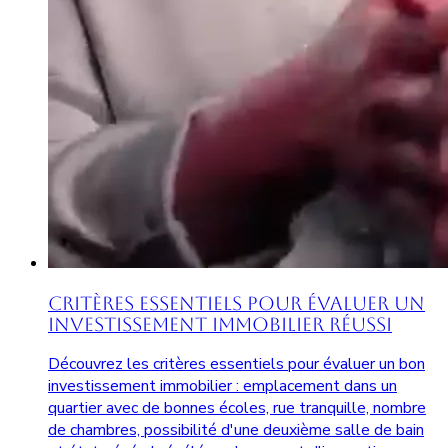
Critères Essentiels pour Évaluer un
Investissement Immobilier Réussi
Découvrez les critères essentiels pour évaluer un bon
investissement immobilier : emplacement dans un
quartier avec de bonnes écoles, rue tranquille, nombre
de chambres, possibilité d'une deuxième salle de bain